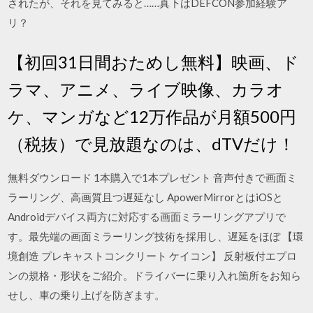
されたが、それを見てみると……真下はDEFCON参加経験ア
リ？
【初回31日間おためし無料】映画、ド
ラマ、アニメ、ライブ映像、カラオ
ケ、マンガなど12万作品が月額500円
（税抜）で見放題なのは、dTVだけ！
無料ダウンロード 1本購入で1本プレゼント 音声付きで画面ミ
ラーリング、高画質且つ遅延なし ApowerMirrorとはiOSと
Androidデバイス両方に対応する画面ミラーリングアプリで
す。最先端の画面ミラーリング技術を採用し、遅延をほぼ 【環
境創造 プレキャストコンクリート ケイコン】 反射板付エプロ
ンの規格・形状をご紹介。ドライバーに乗り入れ箇所をお知ら
せし、車の乗り上げを防ぎます。