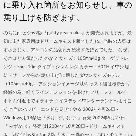
に乗り入れ箇所をお知らせし、車の
乗り上げを防ぎます。
のちにpc版やps2版『guilty gear x plus』が発売されますが、最
初に出た家庭用はドリームキャスト版でしたね。当時の人気は
すさまじく、アケコンの品切れが続出するほどでした。 なぜ、
それほど人気だったのか？ サイズ：105mm40g ターゲットレ
ンジ：5m～10m タイプ：シンキング カラー：B01H イワシ 堤
防・サーフからの”誘い上げ”に適したダウンサイズモデル
（105mm/40g） アクションイメージ ①キャスト後は根掛かり
軽減の為、軽くラインテンションを掛けたフリーフォールで、
ボトム付近までキラキラ ツイステッドワンダーランドへようこ
そ 本当のハッピーエンドを見せてやる 2002年4月26日 -
Windows用18禁版『水月 -すいげつ-』発売 2002年9月27日 -
『 みずかべ 』発売 [1] 2004年 10月28日 - ドリームキャスト
版、及び PlayStation 2 版『 水月 〜迷心〜 』（すいげつ まよい