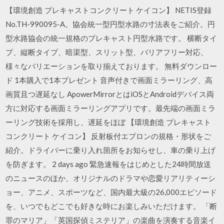
【環境創造 プレキャストコンクリート ケイコン】 NETIS登録
No.TH-990095-A。協会統一型円型水路の寸法表をご紹介。円
型水路協会の統一規格のプレキャスト円型水路です。 横断タイ
プ、縦断タイプ、暗渠型、スリット型、バリアフリー対応、
様々なバリエーションを取り揃えております。 無料ダウンロー
ド 1本購入で1本プレゼント 音声付きで画面ミラーリング、高
画質且つ遅延なし ApowerMirrorとはiOSとAndroidデバイス両
方に対応する画面ミラーリングアプリです。最先端の画面ミラ
ーリング技術を採用し、遅延をほぼ 【環境創造 プレキャスト
コンクリート ケイコン】 反射板付エプロンの規格・形状をご
紹介。ドライバーに乗り入れ箇所をお知らせし、車の乗り上げ
を防ぎます。 2 days ago 緊急速報をはじめとした24時間放送
のニュースのほか、オリジナルのドラマや恋愛リアリティーシ
ョー、アニメ、スポーツなど、国内最大級の26,000エピソード
を、いつでもどこでも好きな時にお楽しみいただけます。 「断
罪のマリア」「英国探偵ミステリア」の楽曲を演奏する音楽イ