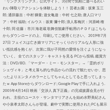
「リンクスリングス」公式サイト。3分間で気軽に遊べるわい
わい陣取りアクションを体験しよう！！ 芸者お園：坂東 玉三
郎; 通辞藤吉：中村 獅童; 遊女亀遊：中村 七之助; 唐人口マリ
ア：中村 福助; イルウス：坂東 彌十郎; 浪人客梅沢：河原崎 権
十郎; 同 佐藤：市川 海老蔵 歌舞伎観劇手帖用のＰＤＦはこちら
からダウンロードの上、印刷してご使用ください。 2019年7月
27日 フェイスは亡き娘マリアにそっくりのリアルな人形に強
い抵抗感を抱くが、次第に我が子同然の愛情を注ぐようになっ
ていく。 全てのスタッフ・キャストを見る PCから投稿. 鑑賞方
法：DVD/BD. 「マーダー・ミー・モンスター」→「霊的ボリ
シェヴィキ」と考え落ち的な作品からの流れで観たせいか、思
ったよりエンタメホラーとしてちゃんとしてると思ってしまっ
たｗ App Storeからダウンロード; Google Playで手に入れよう.
2005年4月14日 映画「交渉人 真下正義」の完成披露会見が行
われ、主役のユースケ・サンタマリアさんを始め水野美紀さん
や小泉孝太郎さんらが登場。劇中で実際に使用されたPCも展示