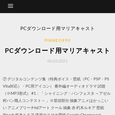
PCダウンロード用マリアキャスト
PINNEO990
PCダウンロード用マリアキャスト
06.03.2021
⑦ デジタルコンテンツ集（特典ボイス・壁紙（PC・PSP・PS
Vita対応）・PC用アイコン） 番外編オーディオドラマ 試聴
（※MP3形式） #1：「 シャイニング・パンフェスタ ～アゼル
村パン職人コンテスト～ 」※冒頭部分 抽象アニメはかっこい
い アニメブリーチhdアート クール 抽象 赤 朽木ルキア 壁紙
Bleach 朽木ルキア 漫画のスマホ壁紙 Google Chromecast